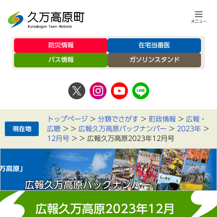
防災情報
在宅当番医
バス情報
ガソリンスタンド
トップページ
>
分類でさがす
>
町政情報
>
広報・
広聴
>
>
広報久万高原バックナンバー
>
2023年
>
12月号
>
>
広報久万高原2023年12月号
広報久万高原バックナンバー
広報久万高原2023年12月