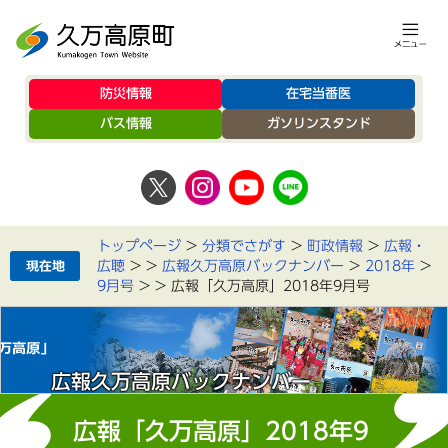
防災情報
在宅当番医
バス情報
ガソリンスタンド
トップページ
>
分類でさがす
>
町政情報
>
広報・
広聴
>
>
広報久万高原バックナンバー
>
2018年
>
9月号
>
>
広報「久万高原」2018年9月号
広報久万高原バックナンバー
広報「久万高原」2018年9