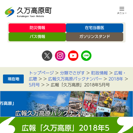
防災情報
在宅当番医
バス情報
ガソリンスタンド
トップページ
>
分類でさがす
>
町政情報
>
広報・
広聴
>
>
広報久万高原バックナンバー
>
2018年
>
5月号
>
>
広報「久万高原」2018年5月号
広報久万高原バックナンバー
広報「久万高原」2018年5