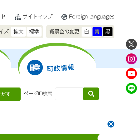
イド
サイトマップ
Foreign languages
イズ
拡大
標準
背景色の変更
白
青
黒
町政情報
ページID検索
さがす