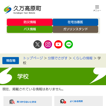
防災情報
在宅当番医
バス情報
ガソリンスタンド
トップページ
>
分類でさがす
>
くらしの情報
>
学
校
学校
現在、掲載されている情報はありません。