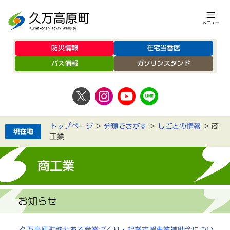
防災情報
在宅当番医
バス情報
ガソリンスタンド
トップページ
>
分類でさがす
>
しごとの情報
>
商
工業
商工業
お知らせ