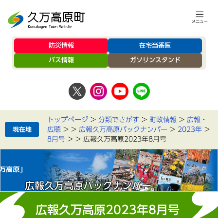
防災情報
在宅当番医
バス情報
ガソリンスタンド
トップページ
>
分類でさがす
>
町政情報
>
広報・
広聴
>
>
広報久万高原バックナンバー
>
2023年
>
8月号
>
>
広報久万高原2023年8月号
広報久万高原バックナンバー
広報久万高原2023年8月号