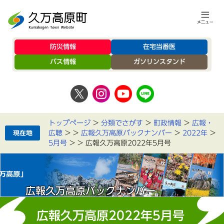
防災情報
在宅当番医
バス情報
ガソリンスタンド
トップページ
>
分類でさがす
>
町政情報
>
広報・
広聴
>
>
広報久万高原バックナンバー
>
2022年
>
5月号
>
>
広報久万高原2022年5月号
広報久万高原バックナンバー
広報久万高原2022年5月号