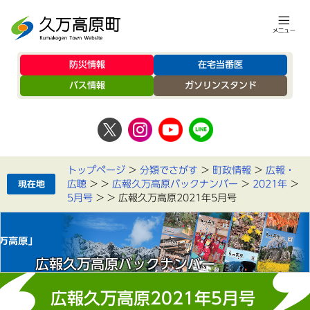
防災情報
在宅当番医
バス情報
ガソリンスタンド
トップページ
>
分類でさがす
>
町政情報
>
広報・
広聴
>
>
広報久万高原バックナンバー
>
2021年
>
5月号
>
>
広報久万高原2021年5月号
広報久万高原バックナンバー
広報久万高原2021年5月号