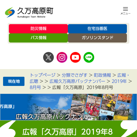
防災情報
在宅当番医
バス情報
ガソリンスタンド
トップページ
>
分類でさがす
>
町政情報
>
広報・
広聴
>
>
広報久万高原バックナンバー
>
2019年
>
8月号
>
>
広報「久万高原」2019年8月号
広報久万高原バックナンバー
広報「久万高原」2019年8