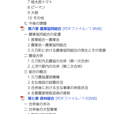
7 桃太郎トマト
8 ピーマン
9 大根
10 その他
七 今後の課題
第六章 農業協同組合
[PDFファイル／1.9MB]
一 農業協同組合の変遷
1 産業組合～農業会
2 農業会～農業協同組合
3 久万町における農業協同組合の発生とその発展
二 農協合併
1 久万町内五農協の合併（第一次合併）
2 上浮穴郡内の合併（第二次合併）
三 組合の概況
1 久万農協運営機構
2 主な施設の設置状況
3 合併後における主な事業の伸長状況
4 主要農産物取扱高の推移
第七章 森林組合
[PDFファイル／1.93MB]
一 合併後の歩み
二 合併後の大型事業