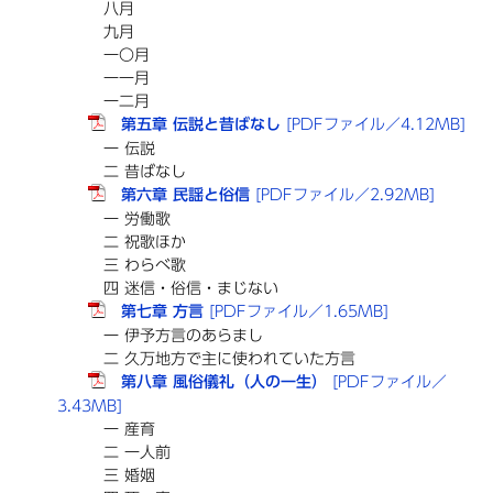
八月
九月
一〇月
一一月
一二月
第五章 伝説と昔ばなし
[PDFファイル／4.12MB]
一 伝説
二 昔ばなし
第六章 民謡と俗信
[PDFファイル／2.92MB]
一 労働歌
二 祝歌ほか
三 わらべ歌
四 迷信・俗信・まじない
第七章 方言
[PDFファイル／1.65MB]
一 伊予方言のあらまし
二 久万地方で主に使われていた方言
第八章 風俗儀礼（人の一生）
[PDFファイル／
3.43MB]
一 産育
二 一人前
三 婚姻