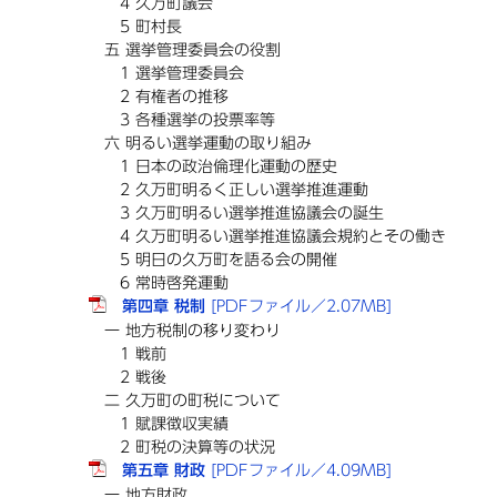
4 久万町議会
5 町村長
五 選挙管理委員会の役割
1 選挙管理委員会
2 有権者の推移
3 各種選挙の投票率等
六 明るい選挙運動の取り組み
1 日本の政治倫理化運動の歴史
2 久万町明るく正しい選挙推進運動
3 久万町明るい選挙推進協議会の誕生
4 久万町明るい選挙推進協議会規約とその働き
5 明日の久万町を語る会の開催
6 常時啓発運動
第四章 税制
[PDFファイル／2.07MB]
一 地方税制の移り変わり
1 戦前
2 戦後
二 久万町の町税について
1 賦課徴収実績
2 町税の決算等の状況
第五章 財政
[PDFファイル／4.09MB]
一 地方財政