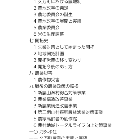
1 久万町における農地制
2 農地改革の発足
3 農地委員会の誕生
4 農地改革の展開と実績
5 農業委員会
6 米の生産調整
七 開拓史
1 失業対策として始まった開拓
2 地域開拓計画
3 開拓営農の移り変わり
4 開拓今後のあり方
八 農業災害
1 農作物災害
九 戦後の農業政策の転換
1 新農山漁村総合対策事業
2 農業構造改善事業
3 新農業構造改善事業
4 第三期山村振興農林漁業対策事業
5 農家高齢者の創作館
6 農村地域トータルライフ向上対策事業
一〇 海外移住
一一 久万町農業の実態と展望