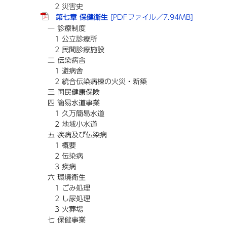
2 災害史
第七章 保健衛生
[PDFファイル／7.94MB]
一 診療制度
1 公立診療所
2 民間診療施設
二 伝染病舎
1 避病舎
2 統合伝染病棟の火災・新築
三 国民健康保険
四 簡易水道事業
1 久万簡易水道
2 地域小水道
五 疾病及び伝染病
1 概要
2 伝染病
3 疾病
六 環境衛生
1 ごみ処理
2 し尿処理
3 火葬場
七 保健事業