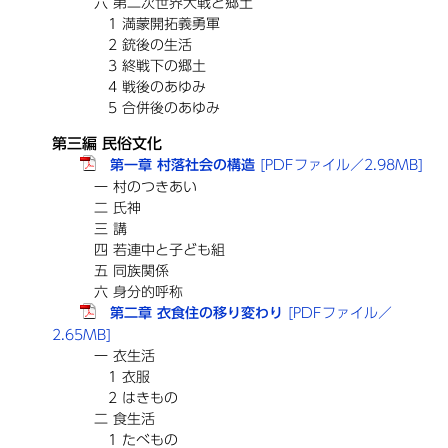
六 第二次世界大戦と郷土
1 満蒙開拓義勇軍
2 銃後の生活
3 終戦下の郷土
4 戦後のあゆみ
5 合併後のあゆみ
第三編 民俗文化
第一章 村落社会の構造
[PDFファイル／2.98MB]
一 村のつきあい
二 氏神
三 講
四 若連中と子ども組
五 同族関係
六 身分的呼称
第二章 衣食住の移り変わり
[PDFファイル／
2.65MB]
一 衣生活
1 衣服
2 はきもの
二 食生活
1 たべもの