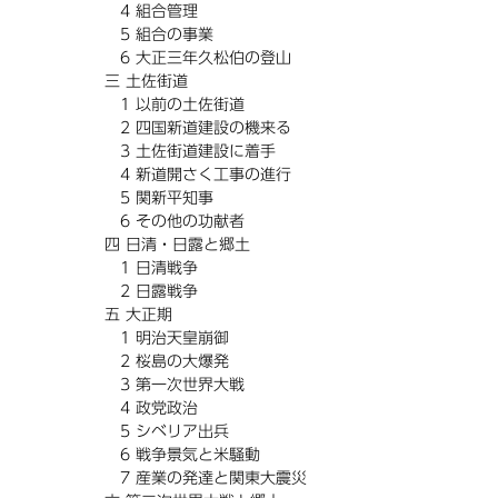
4 組合管理
5 組合の事業
6 大正三年久松伯の登山
三 土佐街道
1 以前の土佐街道
2 四国新道建設の機来る
3 土佐街道建設に着手
4 新道開さく工事の進行
5 関新平知事
6 その他の功献者
四 日清・日露と郷土
1 日清戦争
2 日露戦争
五 大正期
1 明治天皇崩御
2 桜島の大爆発
3 第一次世界大戦
4 政党政治
5 シベリア出兵
6 戦争景気と米騒動
7 産業の発達と関東大震災