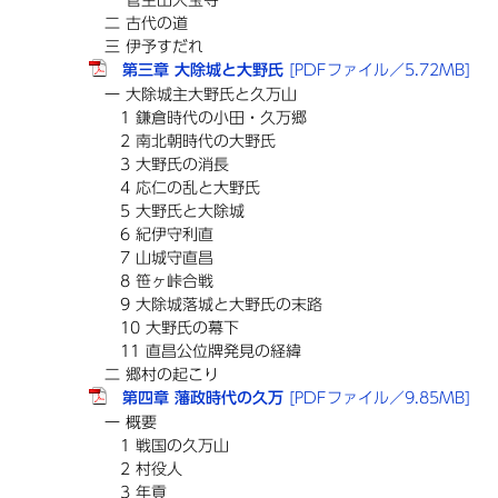
二 古代の道
三 伊予すだれ
第三章 大除城と大野氏
[PDFファイル／5.72MB]
一 大除城主大野氏と久万山
1 鎌倉時代の小田・久万郷
2 南北朝時代の大野氏
3 大野氏の消長
4 応仁の乱と大野氏
5 大野氏と大除城
6 紀伊守利直
7 山城守直昌
8 笹ヶ峠合戦
9 大除城落城と大野氏の末路
10 大野氏の幕下
11 直昌公位牌発見の経緯
二 郷村の起こり
第四章 藩政時代の久万
[PDFファイル／9.85MB]
一 概要
1 戦国の久万山
2 村役人
3 年貢