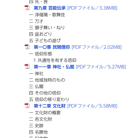
四 死・喪
第九章 芸能伝承
[PDFファイル／3.38MB]
一 浄瑠璃・歌舞伎
二 万才
三 獅子舞い・ねり
四 盆おどり
五 子どもの遊び
第一〇章 民間信仰
[PDFファイル／2.02MB]
一 信仰形態
1 共通性を有する信仰
第一一章 神社・仏閣
[PDFファイル／5.27MB]
一 神社
二 地域独特のもの
三 仏閣
四 その他の信仰
五 信仰の移り変わり
第十二章 文化財
[PDFファイル／5.58MB]
一 文化財の概要
二 各文化財
三 史跡
四 名勝地