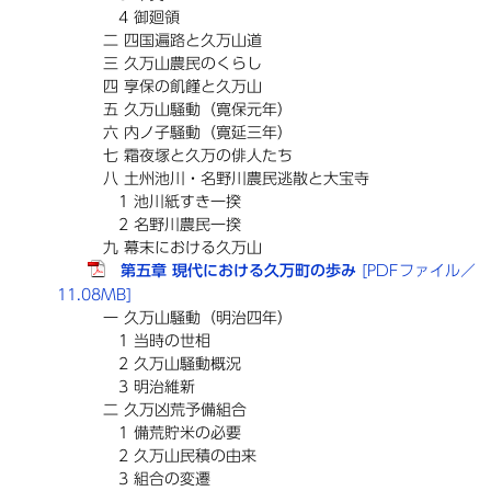
4 御廻領
二 四国遍路と久万山道
三 久万山農民のくらし
四 享保の飢饉と久万山
五 久万山騒動（寛保元年）
六 内ノ子騒動（寛延三年）
七 霜夜塚と久万の俳人たち
八 土州池川・名野川農民逃散と大宝寺
1 池川紙すき一揆
2 名野川農民一揆
九 幕末における久万山
第五章 現代における久万町の歩み
[PDFファイル／
11.08MB]
一 久万山騒動（明治四年）
1 当時の世相
2 久万山騒動概況
3 明治維新
二 久万凶荒予備組合
1 備荒貯米の必要
2 久万山民積の由来
3 組合の変遷