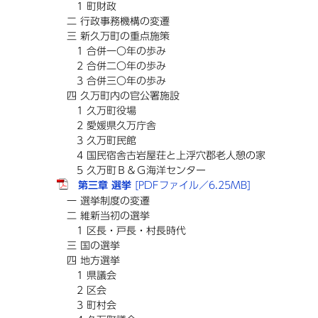
1 町財政
二 行政事務機構の変遷
三 新久万町の重点施策
1 合併一〇年の歩み
2 合併二〇年の歩み
3 合併三〇年の歩み
四 久万町内の官公署施設
1 久万町役場
2 愛媛県久万庁舎
3 久万町民館
4 国民宿舎古岩屋荘と上浮穴郡老人憩の家
5 久万町Ｂ＆Ｇ海洋センター
第三章 選挙
[PDFファイル／6.25MB]
一 選挙制度の変遷
二 維新当初の選挙
1 区長・戸長・村長時代
三 国の選挙
四 地方選挙
1 県議会
2 区会
3 町村会