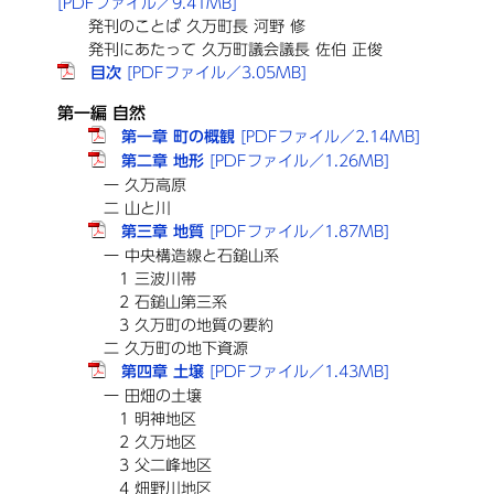
[PDFファイル／9.41MB]
発刊のことば 久万町長 河野 修
発刊にあたって 久万町議会議長 佐伯 正俊
目次
[PDFファイル／3.05MB]
第一編 自然
第一章 町の概観
[PDFファイル／2.14MB]
第二章 地形
[PDFファイル／1.26MB]
一 久万高原
二 山と川
第三章 地質
[PDFファイル／1.87MB]
一 中央構造線と石鎚山系
1 三波川帯
2 石鎚山第三系
3 久万町の地質の要約
二 久万町の地下資源
第四章 土壌
[PDFファイル／1.43MB]
一 田畑の土壌
1 明神地区
2 久万地区
3 父二峰地区
4 畑野川地区