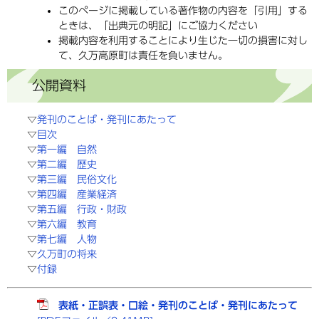
このページに掲載している著作物の内容を「引用」する
ときは、「出典元の明記」にご協力ください
掲載内容を利用することにより生じた一切の損害に対し
て、久万高原町は責任を負いません。
公開資料
▽
発刊のことば・発刊にあたって
▽
目次
▽
第一編 自然
▽
第二編 歴史
▽
第三編 民俗文化
▽
第四編 産業経済
▽
第五編 行政・財政
▽
第六編 教育
▽
第七編 人物
▽
久万町の将来
▽
付録
表紙・正誤表・口絵・発刊のことば・発刊にあたって