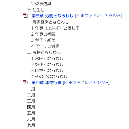
2 炊事道具
三 住生活
第三章 労働とならわし
[PDFファイル／3.59MB]
一 農家経営とならわし
1 年貢（上納米）と隠し田
2 年貢と祈願
3 荒子・雑仕
4 子守りと労働
二 農耕とならわし
1 水田とならわし
2 畑作とならわし
3 山林とならわし
4 その他のならわし
第四章 年中行事
[PDFファイル／3.07MB]
一月
二月
三月
四月
五月
六月
七月