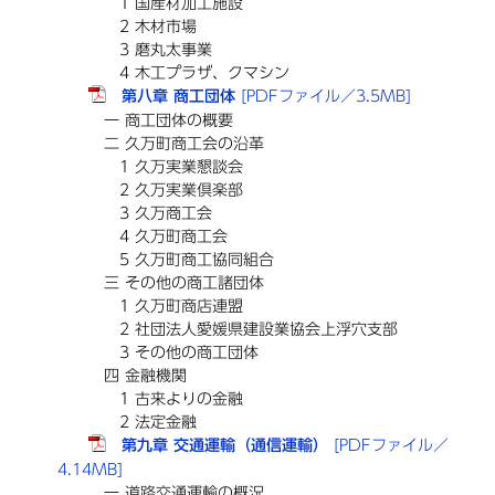
1 国産材加工施設
2 木材市場
3 磨丸太事業
4 木工プラザ、クマシン
第八章 商工団体
[PDFファイル／3.5MB]
一 商工団体の概要
二 久万町商工会の沿革
1 久万実業懇談会
2 久万実業倶楽部
3 久万商工会
4 久万町商工会
5 久万町商工協同組合
三 その他の商工諸団体
1 久万町商店連盟
2 社団法人愛媛県建設業協会上浮穴支部
3 その他の商工団体
四 金融機関
1 古来よりの金融
2 法定金融
第九章 交通運輸（通信運輸）
[PDFファイル／
4.14MB]
一 道路交通運輸の概況