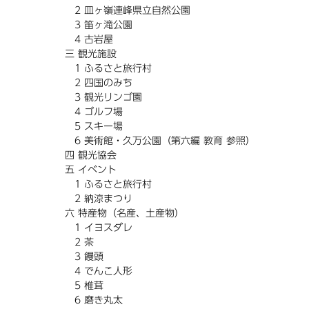
2 皿ヶ嶺連峰県立自然公園
3 笛ヶ滝公園
4 古岩屋
三 観光施設
1 ふるさと旅行村
2 四国のみち
3 観光リンゴ園
4 ゴルフ場
5 スキー場
6 美術館・久万公園（第六編 教育 参照）
四 観光協会
五 イベント
1 ふるさと旅行村
2 納涼まつり
六 特産物（名産、土産物）
1 イヨスダレ
2 茶
3 饅頭
4 でんこ人形
5 椎茸
6 磨き丸太