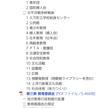
1 青年団
2 国防婦人会
二 太平洋戦争終戦後
1 久万町立学校給食センター
2 公民館
3 青少年教育
4 婦人教育（婦人会）
5 壮年教育（壮年会）
6 高齢者教育
7 ＰＴＡ・愛護班
8 交通安全教育
9 社会同和教育
10 文化活動
11 図書館
12 広報
13 視聴覚教育（視聴覚ライブラリーを含む）
14 上浮穴産業文化会館
15 社会体育（体力つくり）
第三章 教育委員会
[PDFファイル／5.46MB]
一 地方教育行政制度の変遷
二 教育委員会の発足