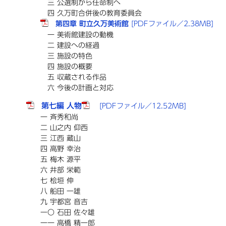
三 公選制から任命制へ
四 久万町合併後の教育委員会
第四章 町立久万美術館
[PDFファイル／2.38MB]
一 美術館建設の動機
二 建設への経過
三 施設の特色
四 施設の概要
五 収蔵される作品
六 今後の計画と対応
第七編 人物
[PDFファイル／12.52MB]
一 斉秀和尚
二 山之内 仰西
三 江西 蔵山
四 高野 幸治
五 梅木 源平
六 井部 栄範
七 桧垣 伸
八 船田 一雄
九 宇都宮 音吉
一〇 石田 佐々雄
一一 高橋 精一郎