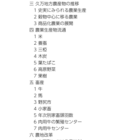
三 久万地方農産物の推移
1 史実にみられる農業生産
2 穀物中心に移る農業
3 商品化農業の展開
四 農業生産物流通
1 米
2 養蚕
3 三椏
4 木炭
5 葉たばこ
6 高原野菜
7 果樹
五 畜産
1 牛
2 馬
3 野尻市
4 小家畜
5 年次別家畜頭羽数
6 肉用牛の繁殖センター
7 肉用牛センター
六 農地改革