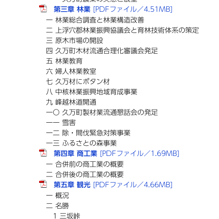
第三章 林業
[PDFファイル／4.51MB]
一 林業総合調査と林業構造改善
二 上浮穴郡林業振興協議会と育林技術体系の策定
三 原木市場の開設
四 久万町木材流通合理化審議会発足
五 林業教育
六 婦人林業教室
七 久万材にボタン材
八 中核林業振興地域育成事業
九 峰越林道開通
一〇 久万町製材業流通懇話会の発足
一一 雪害
一二 除・間伐緊急対策事業
一三 ふるさとの森事業
第四章 商工業
[PDFファイル／1.69MB]
一 合併前の商工業の概要
二 合併後の商工業の概要
第五章 観光
[PDFファイル／4.66MB]
一 概況
二 名勝
1 三坂峠