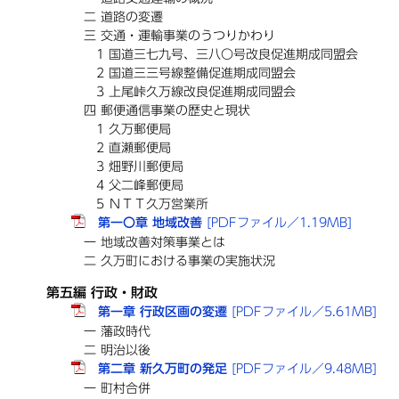
二 道路の変遷
三 交通・運輸事業のうつりかわり
1 国道三七九号、三八〇号改良促進期成同盟会
2 国道三三号線整備促進期成同盟会
3 上尾峠久万線改良促進期成同盟会
四 郵便通信事業の歴史と現状
1 久万郵便局
2 直瀬郵便局
3 畑野川郵便局
4 父二峰郵便局
5 ＮＴＴ久万営業所
第一〇章 地域改善
[PDFファイル／1.19MB]
一 地域改善対策事業とは
二 久万町における事業の実施状況
第五編 行政・財政
第一章 行政区画の変遷
[PDFファイル／5.61MB]
一 藩政時代
二 明治以後
第二章 新久万町の発足
[PDFファイル／9.48MB]
一 町村合併