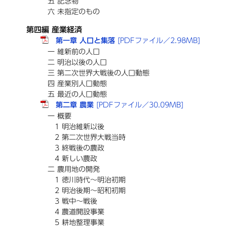
五 記念物
六 未指定のもの
第四編 産業経済
第一章 人口と集落
[PDFファイル／2.98MB]
一 維新前の人口
二 明治以後の人口
三 第二次世界大戦後の人口動態
四 産業別人口動態
五 最近の人口動態
第二章 農業
[PDFファイル／30.09MB]
一 概要
1 明治維新以後
2 第二次世界大戦当時
3 終戦後の農政
4 新しい農政
二 農用地の開発
1 徳川時代～明治初期
2 明治後期～昭和初期
3 戦中～戦後
4 農道開設事業
5 耕地整理事業