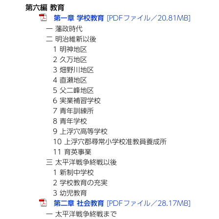
第六編 教育
第一章 学校教育
[PDFファイル／20.81MB]
一 藩政時代
二 明治維新以後
1 明神地区
2 久万地区
3 畑野川地区
4 直瀬地区
5 父二峰地区
6 実業補習学校
7 青年訓練所
8 青年学校
9 上浮穴高等学校
10 上浮穴郡尋常小学校准教員養成所
11 育英事業
三 太平洋戦争終戦以後
1 新制中学校
2 学校教育の充実
3 幼児教育
第二章 社会教育
[PDFファイル／28.17MB]
一 太平洋戦争終戦まで