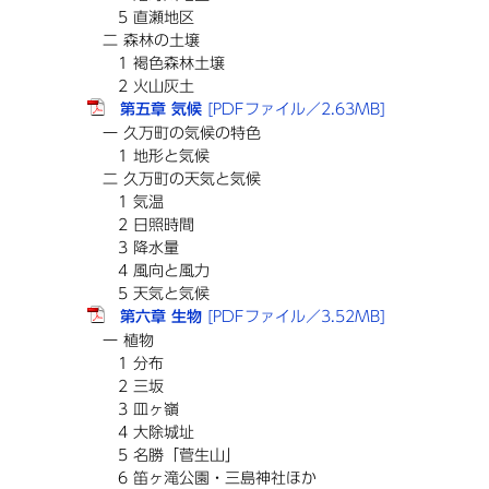
5 直瀬地区
二 森林の土壌
1 褐色森林土壌
2 火山灰土
第五章 気候
[PDFファイル／2.63MB]
一 久万町の気候の特色
1 地形と気候
二 久万町の天気と気候
1 気温
2 日照時間
3 降水量
4 風向と風力
5 天気と気候
第六章 生物
[PDFファイル／3.52MB]
一 植物
1 分布
2 三坂
3 皿ヶ嶺
4 大除城址
5 名勝「菅生山」
6 笛ヶ滝公園・三島神社ほか