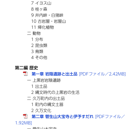
7 イヨス山
8 桂ヶ森
9 井内峠・白猪峠
10 古岩屋・岩屋山
11 帰化植物
二 動物
1 分布
2 昆虫類
3 鳥類
4 その他
第二編 歴史
第一章 岩陰遺跡と出土品
[PDFファイル／2.42MB]
一 上黒岩岩陰遺跡
1 出土品
2 縄文時代の上黒岩の生活
二 久万町内の出土品
1 町内の縄文土器
2 久万文化
第二章 菅生山大宝寺と伊予すだれ
[PDFファイル／
1.92MB]
一 菅生山大宝寺