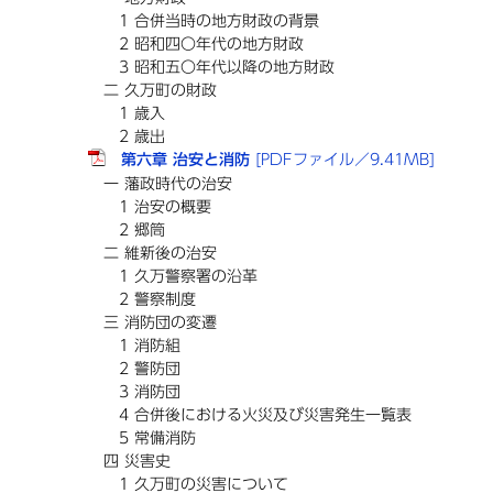
1 合併当時の地方財政の背景
2 昭和四〇年代の地方財政
3 昭和五〇年代以降の地方財政
二 久万町の財政
1 歳入
2 歳出
第六章 治安と消防
[PDFファイル／9.41MB]
一 藩政時代の治安
1 治安の概要
2 郷筒
二 維新後の治安
1 久万警察署の沿革
2 警察制度
三 消防団の変遷
1 消防組
2 警防団
3 消防団
4 合併後における火災及び災害発生一覧表
5 常備消防
四 災害史
1 久万町の災害について