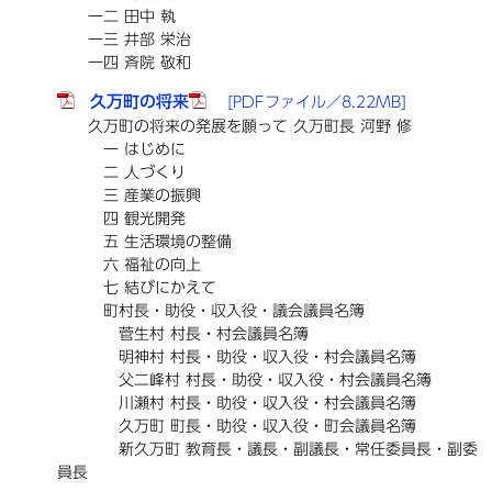
一二 田中 執
一三 井部 栄治
一四 斉院 敬和
久万町の将来
[PDFファイル／8.22MB]
久万町の将来の発展を願って 久万町長 河野 修
一 はじめに
二 人づくり
三 産業の振興
四 観光開発
五 生活環境の整備
六 福祉の向上
七 結びにかえて
町村長・助役・収入役・議会議員名簿
菅生村 村長・村会議員名簿
明神村 村長・助役・収入役・村会議員名簿
父二峰村 村長・助役・収入役・村会議員名簿
川瀬村 村長・助役・収入役・村会議員名簿
久万町 町長・助役・収入役・町会議員名簿
新久万町 教育長・議長・副議長・常任委員長・副委
員長