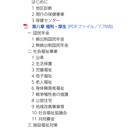
はじめに
1 地区診断
2 現行の保健事業
3 保健センター
第八章 福利・厚生
[PDFファイル／7.7MB]
一 国民年金
1 拠出制国民年金
2 無拠出制国民年金
二 社会福祉事業
1 沿革
2 生活保護
3 児童福祉
4 母子福祉
5 老人福祉
6 身体障害者福祉
7 戦争犠牲者の援護
8 公営住宅
9 地域改善事業等
10 社会福祉協議会
11 共同募金
三 施設福祉対策