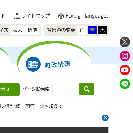
イド
サイトマップ
Foreign languages
イズ
拡大
標準
背景色の変更
白
青
黒
町政情報
ページID検索
さがす
鎚の聖流郷 面河 刻を超えて