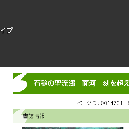
イブ
石鎚の聖流郷 面河 刻を超
ページID：0014701
書誌情報