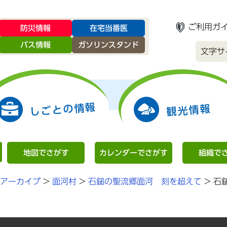
ご利用ガ
防災情報
在宅当番医
バス情報
ガソリンスタンド
文字サ
しごとの情報
観光情報
地図でさがす
カレンダーでさがす
組織で
アーカイブ
>
面河村
>
石鎚の聖流郷面河 刻を超えて
>
石