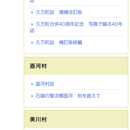
誌
久万町誌 増補改訂版
久万町合併40周年記念 写真で綴る40年
誌
久万町誌 補訂版続編
面河村
面河村誌
石鎚の聖流郷面河 刻を超えて
美川村