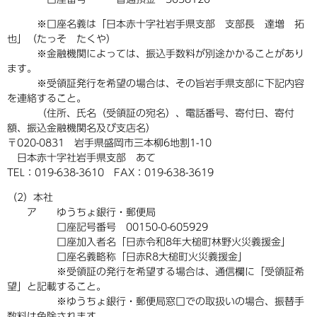
※口座名義は「日本赤十字社岩手県支部 支部長 達増 拓
也」（たっそ たくや）
※金融機関によっては、振込手数料が別途かかることがあり
ます。
※受領証発行を希望の場合は、その旨岩手県支部に下記内容
を連絡すること。
（住所、氏名（受領証の宛名）、電話番号、寄付日、寄付
額、振込金融機関名及び支店名）
〒020-0831 岩手県盛岡市三本柳6地割1-10
日本赤十字社岩手県支部 あて
TEL：019-638-3610 FAX：019-638-3619
（2）本社
ア ゆうちょ銀行・郵便局
口座記号番号 00150-0-605929
口座加入者名「日赤令和8年大槌町林野火災義援金」
口座名義略称「日赤R8大槌町火災義援金」
※受領証の発行を希望する場合は、通信欄に「受領証希
望」と記載すること。
※ゆうちょ銀行・郵便局窓口での取扱いの場合、振替手
数料は免除されます。