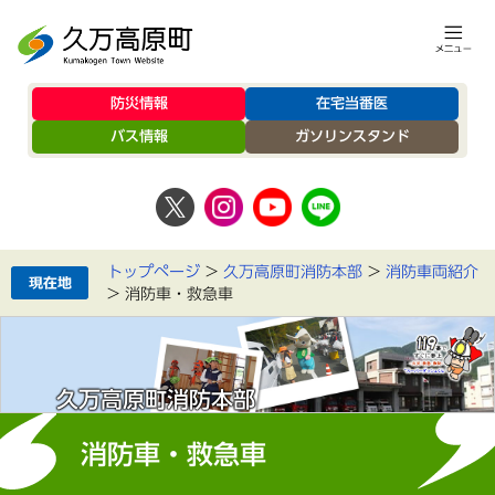
防災情報
在宅当番医
バス情報
ガソリンスタンド
トップページ
>
久万高原町消防本部
>
消防車両紹介
>
消防車・救急車
久万高原町消防本部
消防車・救急車