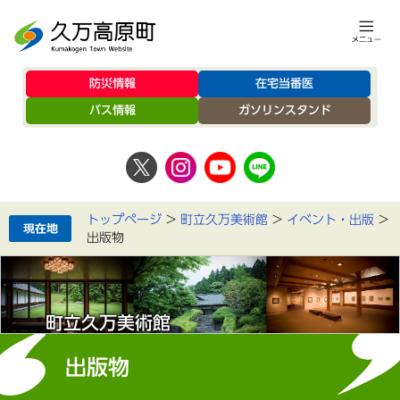
防災情報
在宅当番医
バス情報
ガソリンスタンド
トップページ
>
町立久万美術館
>
イベント・出版
>
出版物
町立久万美術館
出版物