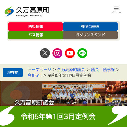
防災情報
在宅当番医
バス情報
ガソリンスタンド
トップページ
>
久万高原町議会
>
議会 議事録
>
令和6年
>
令和6年第1回3月定例会
久万高原町議会
令和6年第1回3月定例会