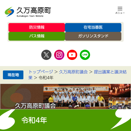
防災情報
在宅当番医
バス情報
ガソリンスタンド
トップページ
>
久万高原町議会
>
提出議案と議決結
果
>
令和4年
久万高原町議会
令和4年