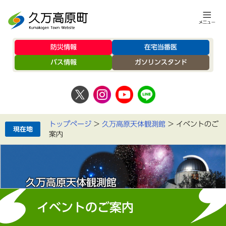
防災情報
在宅当番医
バス情報
ガソリンスタンド
トップページ
>
久万高原天体観測館
>
イベントのご
案内
久万高原天体観測館
イベントのご案内