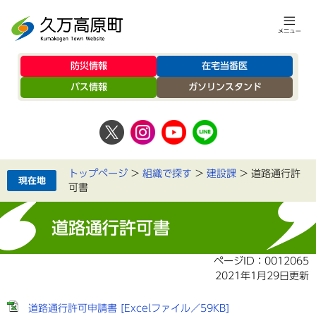
防災情報
在宅当番医
バス情報
ガソリンスタンド
トップページ
>
組織で探す
>
建設課
>
道路通行許
可書
道路通行許可書
ページID：0012065
2021年1月29日更新
道路通行許可申請書 [Excelファイル／59KB]