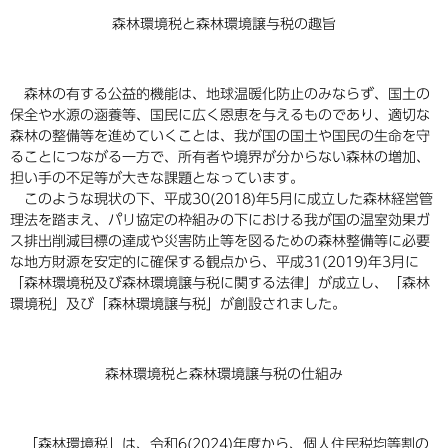
森林環境税と森林環境譲与税の趣旨
森林の有する公益的機能は、地球温暖化防止のみならず、国土の
保全や水源の涵養等、国民に広く恩恵を与えるものであり、適切な
森林の整備等を進めていくことは、我が国の国土や国民の生命を守
ることにつながる一方で、所有者や境界が分からない森林の増加、
担い手の不足等が大きな課題となっています。
このような現状の下、平成30(2018)年5月に成立した森林経営管
理法を踏まえ、パリ協定の枠組みの下における我が国の温室効果ガ
ス排出削減目標の達成や災害防止等を図るための森林整備等に必要
な地方財源を安定的に確保する観点から、平成31(2019)年3月に
「森林環境税及び森林環境譲与税に関する法律」が成立し、「森林
環境税」及び「森林環境譲与税」が創設されました。
森林環境税と森林環境譲与税の仕組み
「森林環境税」は、令和6(2024)年度から、個人住民税均等割の