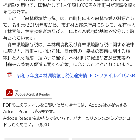
枠組みを用いて、国税として1人年額1,000円を市町村が賦課徴収す
るものです。
また、「森林環境譲与税」は、市町村による森林整備の財源とし
て、令和元(2019)年度から、市町村と都道府県に対して、私有林人
工林面積、林業就業者数及び人口による客観的な基準で按分して譲
与されています。
森林環境譲与税は、森林環境税及び森林環境譲与税に関する法律
に基づき、市町村においては、間伐等の「森林の整備に関する施
策」と人材育成・担い手の確保、木材利用の促進や普及啓発等の
「森林の整備の促進に関する施策」に充てることとされています。
令和６年度森林環境譲与税使途実績 [PDFファイル／167KB]
PDF形式のファイルをご覧いただく場合には、Adobe社が提供する
Adobe Readerが必要です。
Adobe Readerをお持ちでない方は、バナーのリンク先からダウンロー
ドしてください。（無料）