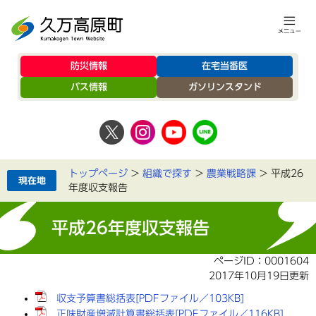
防災情報
在宅当番医
バス情報
ガソリンスタンド
トップページ
>
組織で探す
>
農業戦略課
>
平成26
年度収支報告
平成26年度収支報告
ページID：0001604
2017年10月19日更新
収支予算書総括表[PDFファイル／103KB]
正味財産増減計算書総括表[PDFファイル／116KB]