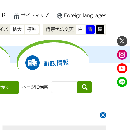
イド
サイトマップ
Foreign languages
イズ
拡大
標準
背景色の変更
白
青
黒
町政情報
ページID検索
さがす