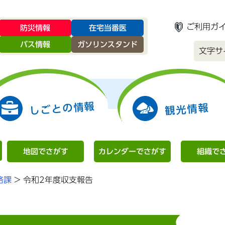
ご利用ガ
防災情報
在宅当番医
バス情報
ガソリンスタンド
文字サ
しごとの情報
観光情報
地図でさがす
カレンダーでさがす
組織で
略課
>
令和2年度収支報告