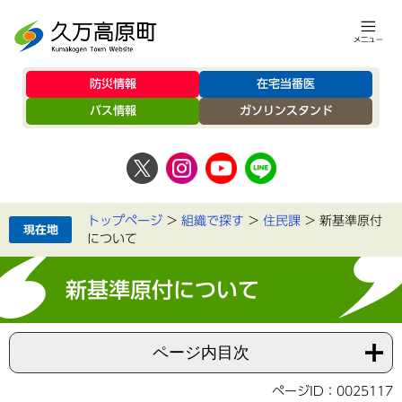
防災情報
在宅当番医
バス情報
ガソリンスタンド
トップページ
>
組織で探す
>
住民課
>
新基準原付
について
新基準原付について
ページ内目次
ページID：0025117