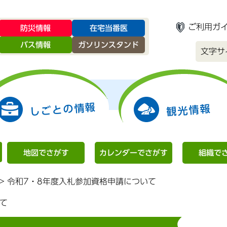
ご利用ガ
防災情報
在宅当番医
バス情報
ガソリンスタンド
文字サ
しごとの情報
観光情報
地図でさがす
カレンダーでさがす
組織で
>
令和7・8年度入札参加資格申請について
て