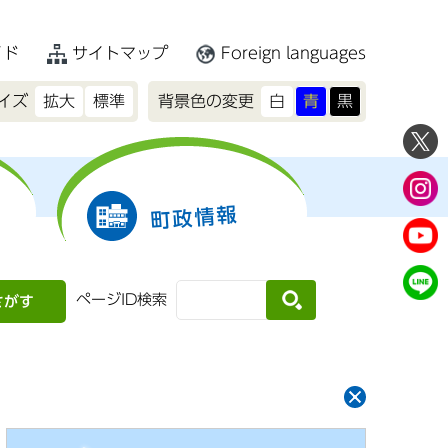
イド
サイトマップ
Foreign languages
イズ
拡大
標準
背景色の変更
白
青
黒
町政情報
ページID検索
さがす