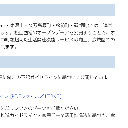
市・東温市・久万高原町・松前町・砥部町)では、連帯
います。松山圏域のオープンデータを公開することで、オ
や市町を超えた生活関連機能サービスの向上、広域圏での
されます。
日に制定の下記ガイドラインに基づいて公開していま
 [PDFファイル／172KB]
＜外部リンク＞
のページをご覧ください。
推進ガイドラインを官民データ活用推進法に基づき、官