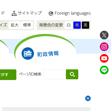
イド
サイトマップ
Foreign languages
イズ
拡大
標準
背景色の変更
白
青
黒
町政情報
ページID検索
さがす