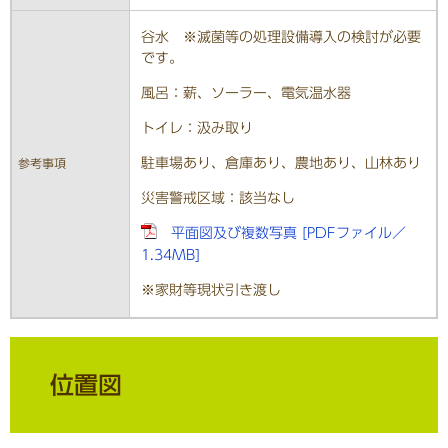
谷水 ※滅菌等の処理設備導入の検討が必要
です。
風呂：薪、ソーラー、電気温水器
トイレ：汲み取り
駐車場あり、倉庫あり、農地あり、山林あり
参考事項
災害警戒区域：該当なし
平面図及び複数写真 [PDFファイル／
1.34MB]
※家財等現状引き渡し
位置図