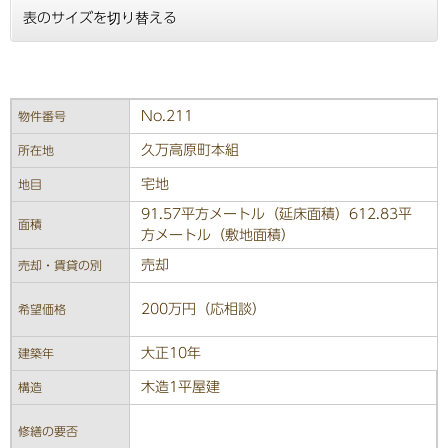
表のサイズを切り替える
No.211
物件番号
久万高原町本組
所在地
宅地
地目
91.57平方メートル（延床面積）612.83平
面積
方メートル（敷地面積）
売却
売却・賃貸の別
200万円（応相談）
希望価格
大正10年
建築年
木造1平屋建
構造
修繕の要否