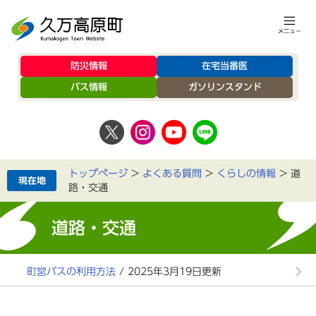
防災情報
在宅当番医
バス情報
ガソリンスタンド
トップページ
>
よくある質問
>
くらしの情報
>
道
路・交通
道路・交通
町営バスの利用方法
/ 2025年3月19日更新