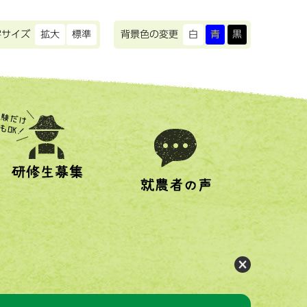
字サイズ
拡大
標準
背景色の変更
白
青
黒