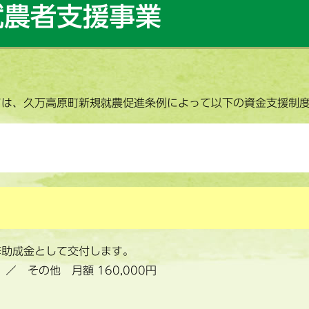
就農者支援事業
ては、久万高原町新規就農促進条例によって以下の資金支援制
修助成金として交付します。
／ その他 月額 160,000円