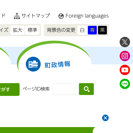
イド
サイトマップ
Foreign languages
イズ
拡大
標準
背景色の変更
白
青
黒
町政情報
ページID検索
さがす