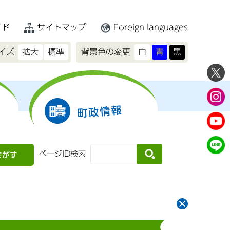
イド
サイトマップ
Foreign languages
イズ
拡大
標準
背景色の変更
白
青
黒
町政情報
ページID検索
さがす