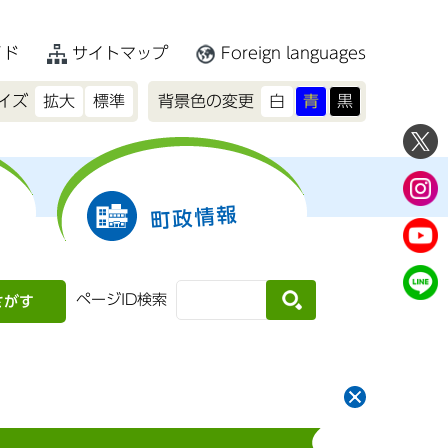
イド
サイトマップ
Foreign languages
イズ
拡大
標準
背景色の変更
白
青
黒
町政情報
ページID検索
さがす