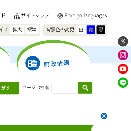
イド
サイトマップ
Foreign languages
イズ
拡大
標準
背景色の変更
白
青
黒
町政情報
ページID検索
さがす