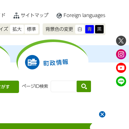
イド
サイトマップ
Foreign languages
イズ
拡大
標準
背景色の変更
白
青
黒
町政情報
ページID検索
さがす