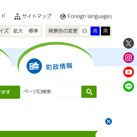
イド
サイトマップ
Foreign languages
イズ
拡大
標準
背景色の変更
白
青
黒
町政情報
ページID検索
さがす