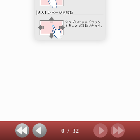
0
/
32