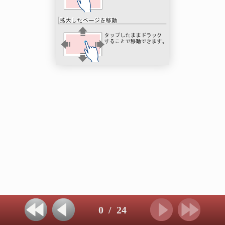
0
/
24