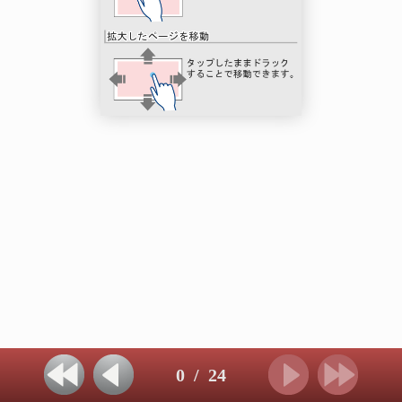
0
/
24