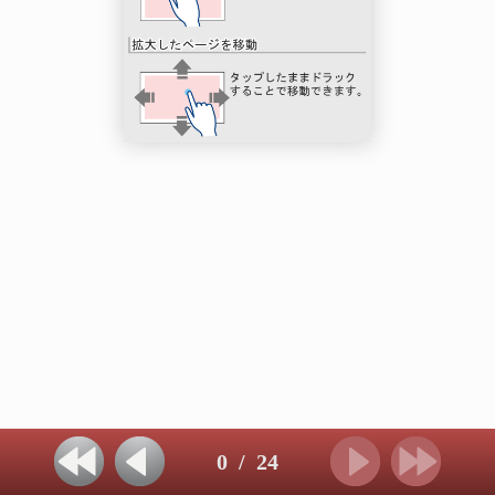
0
/
24