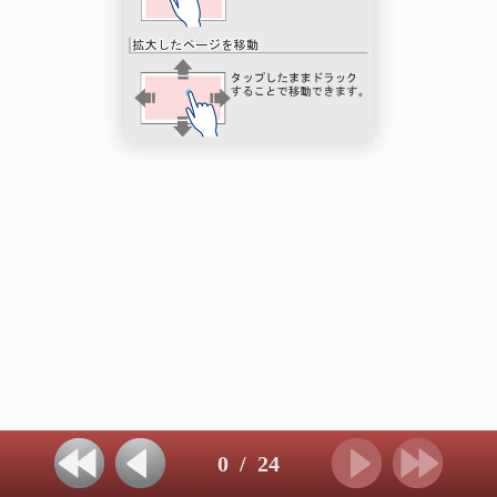
0
/
24